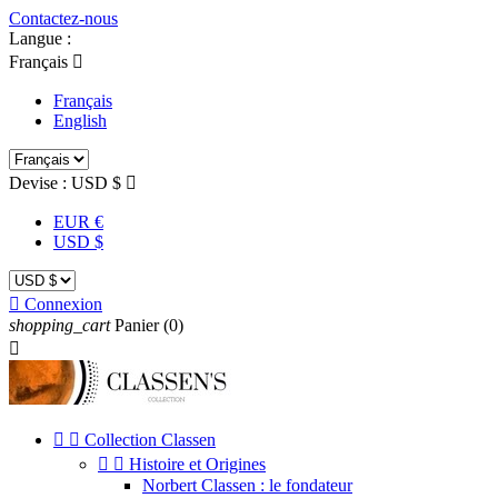
Contactez-nous
Langue :
Français

Français
English
Devise :
USD $

EUR €
USD $

Connexion
shopping_cart
Panier
(0)



Collection Classen


Histoire et Origines
Norbert Classen : le fondateur