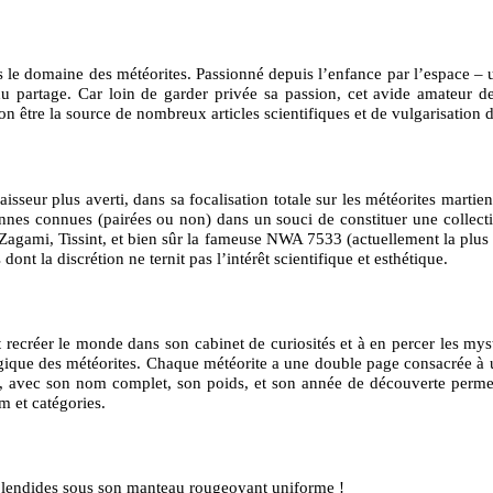
s le domaine des météorites. Passionné depuis l’enfance par l’espace – u
du partage. Car loin de garder privée sa passion, cet avide amateur de
n être la source de nombreux articles scientifiques et de vulgarisation 
isseur plus averti, dans sa focalisation totale sur les météorites marti
nnes connues (pairées ou non) dans un souci de constituer une collectio
 Zagami, Tissint, et bien sûr la fameuse NWA 7533 (actuellement la plus
t la discrétion ne ternit pas l’intérêt scientifique et esthétique.
ecréer le monde dans son cabinet de curiosités et à en percer les mystèr
ique des météorites. Chaque météorite a une double page consacrée à u
n, avec son nom complet, son poids, et son année de découverte permet de
m et catégories.
 splendides sous son manteau rougeoyant uniforme !