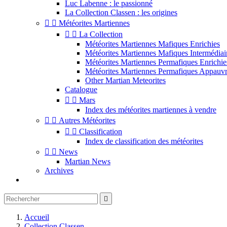
Luc Labenne : le passionné
La Collection Classen : les origines


Météorites Martiennes


La Collection
Météorites Martiennes Mafiques Enrichies
Météorites Martiennes Mafiques Intermédiai
Météorites Martiennes Permafiques Enrichie
Météorites Martiennes Permafiques Appauvr
Other Martian Meteorites
Catalogue


Mars
Index des météorites martiennes à vendre


Autres Météorites


Classification
Index de classification des météorites


News
Martian News
Archives

Accueil
Collection Classen