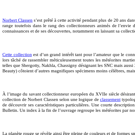
OP
Norbert Classen
s’est prêté à cette activité pendant plus de 20 ans dan
range toutefois dans le rang des collectionneurs animés de l’envie 
connaissances et de ses découvertes, notamment en laissant sa collectio
OP
Cette collection
est d’un grand intérêt tant pour l’amateur que le conna
lors tâché de rassembler méticuleusement toutes les météorites martie
telles que Shergotty, Nakhla, Chassigny désignant les SNC mais aussi
Beauty) côtoient d’autres magnifiques spécimens moins célèbres, mais don
OP
À l’image du savant collectionneur européen du XVIIe siècle désirant r
collection de Norbert Classen selon une logique de
classement
typolog
de découvrir ses caractéristiques particulières. Une courte descriptio
Bulletin. Un index à la fin de l’ouvrage regroupe les météorites par no
OP
La planète rouge se révèle ainsi être pleine de couleurs et de formes