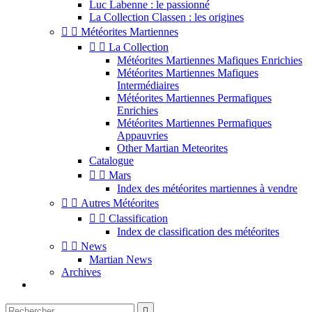
Luc Labenne : le passionné
La Collection Classen : les origines


Météorites Martiennes


La Collection
Météorites Martiennes Mafiques Enrichies
Météorites Martiennes Mafiques
Intermédiaires
Météorites Martiennes Permafiques
Enrichies
Météorites Martiennes Permafiques
Appauvries
Other Martian Meteorites
Catalogue


Mars
Index des météorites martiennes à vendre


Autres Météorites


Classification
Index de classification des météorites


News
Martian News
Archives
