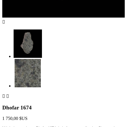



Dhofar 1674
1 750,00 $US