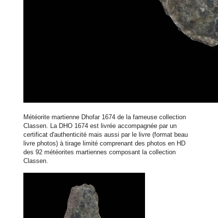
Météorite martienne Dhofar 1674 de la fameuse collection
Classen. La DHO 1674 est livrée accompagnée par un
certificat d'authenticité mais aussi par le livre (format beau
livre photos) à tirage limité comprenant des photos en HD
des 92 météorites martiennes composant la collection
Classen.