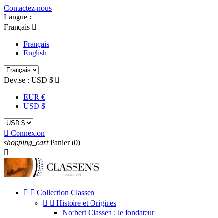
Contactez-nous
Langue :
Français

Français
English
Devise :
USD $

EUR €
USD $

Connexion
shopping_cart
Panier
(0)



Collection Classen


Histoire et Origines
Norbert Classen : le fondateur