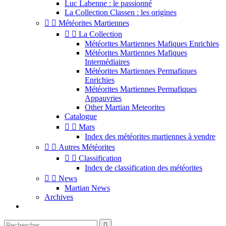
Luc Labenne : le passionné
La Collection Classen : les origines


Météorites Martiennes


La Collection
Météorites Martiennes Mafiques Enrichies
Météorites Martiennes Mafiques
Intermédiaires
Météorites Martiennes Permafiques
Enrichies
Météorites Martiennes Permafiques
Appauvries
Other Martian Meteorites
Catalogue


Mars
Index des météorites martiennes à vendre


Autres Météorites


Classification
Index de classification des météorites


News
Martian News
Archives
