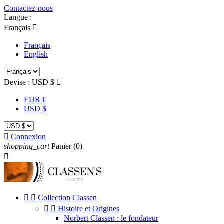
Contactez-nous
Langue :
Français

Français
English
Devise :
USD $

EUR €
USD $

Connexion
shopping_cart
Panier
(0)



Collection Classen


Histoire et Origines
Norbert Classen : le fondateur